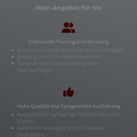
Mein Angebot für Sie
Individuelle Planung und Beratung
Basierend auf Ihren Wünschen und Vorstellungen
Beratung zu verschiedenen Materialien
Transparente Kostenaufstellung ohne
Überraschungen
Hohe Qualität und fachgerechte Ausführung
Ausschließlich hochwertige Produkte führender
Marken
Garantierte Versiegelung zum Schutz der
Bausubstanz