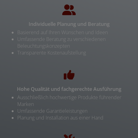
Individuelle Planung und Beratung
Basierend auf Ihren Wünschen und Ideen
Umfassende Beratung zu verschiedenen
Beleuchtungskonzepten
Transparente Kostenaufstellung
Hohe Qualität und fachgerechte Ausführung
Ausschließlich hochwertige Produkte führender
Marken
Umfassende Garantieleistungen
Planung und Installation aus einer Hand