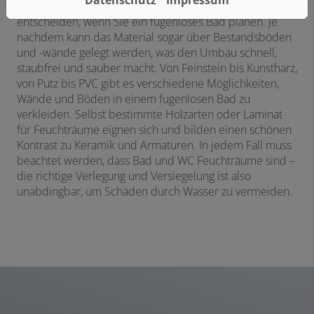
Datenschutz
Impressum
Sie können sich für verschiedene Materialien
entscheiden, wenn Sie ein fugenloses Bad planen. Je
nachdem kann das Material sogar über Bestandsböden
und -wände gelegt werden, was den Umbau schnell,
staubfrei und sauber macht. Von Feinstein bis Kunstharz,
von Putz bis PVC gibt es verschiedene Möglichkeiten,
Wände und Böden in einem fugenlosen Bad zu
verkleiden. Selbst bestimmte Holzarten oder Laminat
für Feuchträume eignen sich und bilden einen schönen
Kontrast zu Keramik und Armaturen. In jedem Fall muss
beachtet werden, dass Bad und WC Feuchträume sind –
die richtige Verlegung und Versiegelung ist also
unabdingbar, um Schäden durch Wasser zu vermeiden.