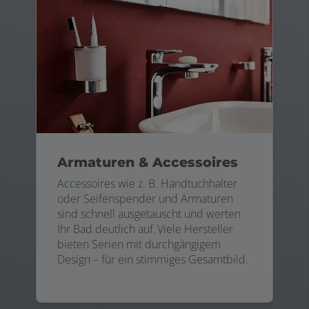
Armaturen & Accessoires
Accessoires wie z. B. Handtuchhalter
oder Seifenspender und Armaturen
sind schnell ausgetauscht und werten
Ihr Bad deutlich auf. Viele Hersteller
bieten Serien mit durchgängigem
Design – für ein stimmiges Gesamtbild.