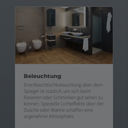
Beleuchtung
Eine Waschtischbeleuchtung über dem
Spiegel ist nützlich, um sich beim
Rasieren oder Schminken gut sehen zu
können. Spezielle Lichteffekte über der
Dusche oder Wanne schaffen eine
angenehme Atmosphäre.