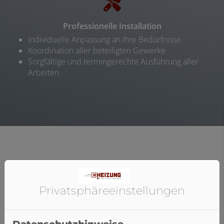
Professionelle Installation
Individuelle Anpassung an Ihre Bedürfnisse
Koordination aller beteiligten Gewerke
Sorgfältige und termingerechte Ausführung aller
Arbeiten
Fugenloses Bad
Privatsphäre­einstellungen
Wohlfühlatmosphäre der Extraklasse
Ihr Bad soll etwas Besonderes sein? Sie haben keine
Lust auf kleine Fliesen und sich verfärbende