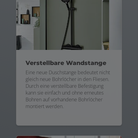
Verstellbare Wandstange
Eine neue Duschstange bedeutet nicht
gleich neue Bohrlöcher in den Fliesen.
Durch eine verstellbare Befestigung
kann sie einfach und ohne erneutes
Bohren auf vorhandene Bohrlöcher
montiert werden.