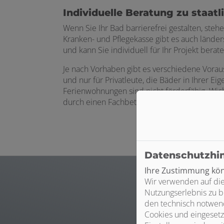
Individuelle Beratung zu staat
Wenn Sie Ihr Bad barrierefrei gestalten, ste
Kranken- und Pflegekasse gibt es auch länd
und kann Sie individuell für Ihr Projekt berate
Je nach Vorhaben gibt es verschiedene Vorau
und nur für Privatleute, die Bäder in Ihre
Ferienwohnungen sind nicht förderfähig. Wic
durch einen Fachbetrieb wie Dirk Schulze In
Datenschutzhi
Ihre Zustimmung könn
Wir verwenden auf die
Nutzungserlebnis zu b
M
den technisch notwend
Cookies und eingesetz