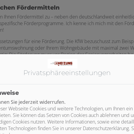
lichen Fördermitteln
hen Ihnen Fördermittel zu – neben den deutschlandweit einheit
erspezifische Förderprogramme. Ich kenne ich mich mit den F
n!
ssetzungen für eine Förderung. Die KfW bezuschusst zum Beisp
r Eigentumswohnung oder Ihrem Wohngebäude mit maximal zwei 
htig: Die Förderung muss vor Beginn der Sanierungsarbeiten b
stallateur und Heizungsbauer durchgeführt werden.
Privatsphäre­einstellungen
nweise
en Sie jederzeit widerrufen.
ser Webseite Cookies und weitere Technologien, um Ihnen ein
ieten. Sie können das Setzen von Cookies auch ablehnen und un
indestanforderungen für eine Förderu
igen Cookies nutzen. Weitere Informationen, sowie eine detaill
ten Technologien finden Sie in unserer Datenschutzerklärung. S