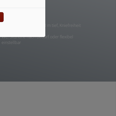
n
WC
Waschbecken: min. 0,48 m tief, Kniefreiheit
zur Nutzung im Sitzen
WC: Sitzhöhe nach Bedarf oder flexibel
einstellbar