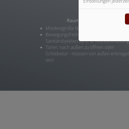
Einstellungen jederzei
Raumänderungen
Mindestgröße Bad: 1,80 m x 2,20 m
Bewegungsfreiheit: Platz vor und zwisch
Sanitärobjekten für z. B. Rollstuhlnutzung
Türen: nach außen zu öffnen oder
Schiebetür - müssen von außen entriege
sein