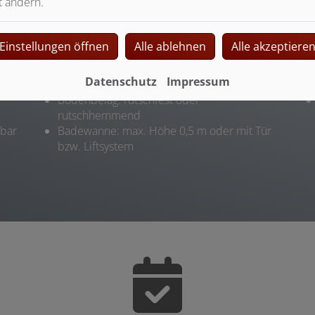
t ändern.
Einstellungen öffnen
Alle ablehnen
Alle akzeptiere
Dusche/Badewanne
Dusche: bodengleich oder max. 20 mm
Datenschutz
Impressum
en
Erhöhung
Bodenbelag: rutschfest oder
rutschhemmend
lbar
Badewanne: max. Höhe 0,5 m oder mit Tür
bzw. Liftsystem