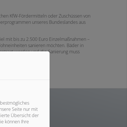
lichen KfW-Fördermitteln oder Zuschüssen von
örderprogrammen unseres Bundeslandes aus
iel mit bis zu 2.500 Euro Einzelmaßnahmen –
Wohneinheiten sanieren möchten. Bäder in
eantragt werden und die Sanierung muss
 bestmögliches
sere Seite nur mit
ng
ierte Übersicht der
ie können Ihre