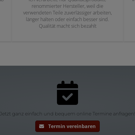
renommierter Hersteller, weil die
verwendeten Teile zuverlässiger arbeiten,
länger halten oder einfach besser sind.
Qualität macht sich bezahlt
Jetzt ganz einfach und bequem online Termine anfragen
Termin vereinbaren