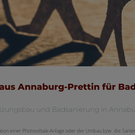
aus Annaburg-Prettin für Ba
 Heizungsbau und Badsanierung in Anna
lation einer Photovoltaik-Anlage oder der Umbau bzw. die Sanie