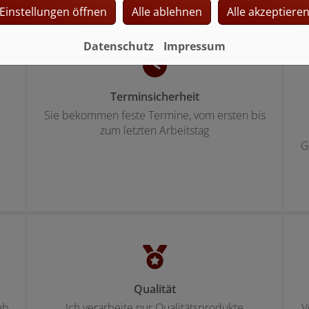
Einstellungen öffnen
Alle ablehnen
Alle akzeptiere
Datenschutz
Impressum
Terminsicherheit
Sie bekommen feste Termine, vom ersten bis
zum letzten Arbeitstag
G
Qualität
ab
Ich verarbeite nur Qualitätsprodukte
V