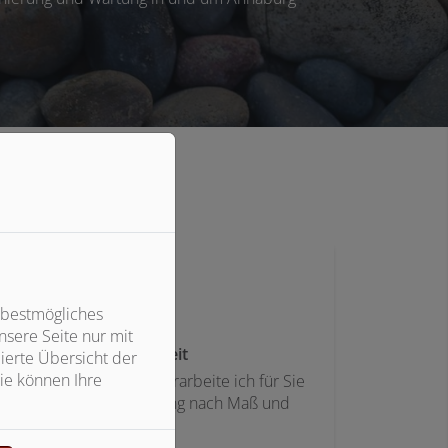
izungsbauer
 bestmögliches
sere Seite nur mit
Maßarbeit
ierte Übersicht der
ie können Ihre
reativ und voller Ideen erarbeite ich für Sie
eine individuelle Planung nach Maß und
Bedarf