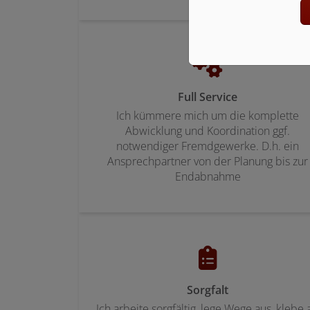
Full Service
Ich kümmere mich um die komplette
Abwicklung und Koordination ggf.
notwendiger Fremdgewerke. D.h. ein
Ansprechpartner von der Planung bis zur
Endabnahme
Sorgfalt
Ich arbeite sorgfältig, lege Wege aus, klebe 