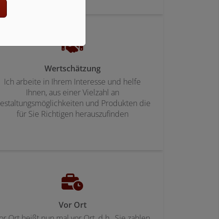
n
Wertschätzung
Ich arbeite in Ihrem Interesse und helfe
Ihnen, aus einer Vielzahl an
estaltungsmöglichkeiten und Produkten die
für Sie Richtigen herauszufinden
Vor Ort
or Ort heißt nun mal vor Ort, d.h., Sie zahlen