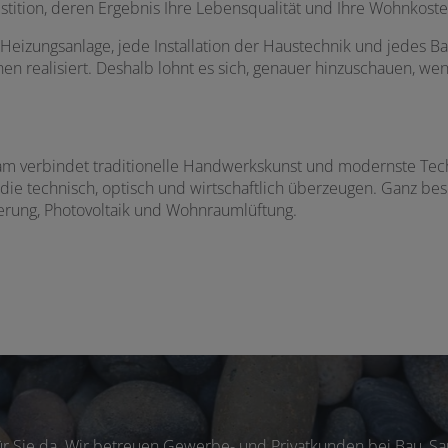
estition, deren Ergebnis Ihre Lebensqualität und Ihre Wohnkoste
e Heizungsanlage, jede Installation der Haustechnik und jedes 
en realisiert. Deshalb lohnt es sich, genauer hinzuschauen, we
am verbindet traditionelle Handwerkskunst und modernste Techn
die technisch, optisch und wirtschaftlich überzeugen. Ganz b
rung, Photovoltaik und Wohnraumlüftung.
für Sie da. Wir betreuen Gewerbe- und Privatkunden bei Bau, 