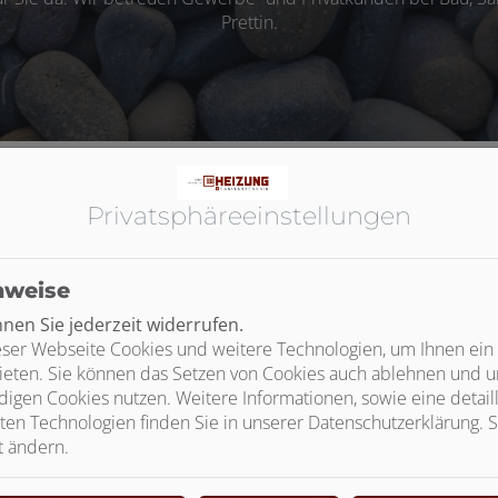
Prettin.
Privatsphäre­einstellungen
e für Dirk Schulze Installateur und He
nweise
en Sie jederzeit widerrufen.
ser Webseite Cookies und weitere Technologien, um Ihnen ein
ieten. Sie können das Setzen von Cookies auch ablehnen und un
Festpreis
igen Cookies nutzen. Weitere Informationen, sowie eine detaill
ten Technologien finden Sie in unserer Datenschutzerklärung. S
Bei Vertragsabschluss erhalten Sie eine
K
t ändern.
verbindliche Kostenaufstellung