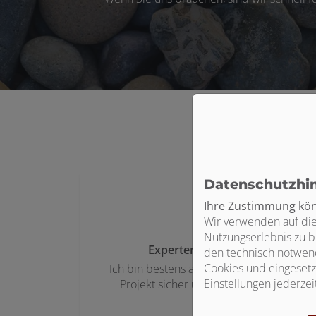
Gute Gründ
Datenschutzhi
Ihre Zustimmung könn
Wir verwenden auf die
Nutzungserlebnis zu b
Experten für Ihr Projekt
den technisch notwend
Cookies und eingesetz
Ich bin bestens ausgebildet und setze Ihr
Einstellungen jederzei
Projekt sicher und termingerecht um